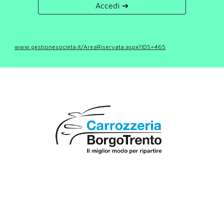
Accedi ➔
www.gestionesocieta.it/AreaRiservata.aspx?IDS=465