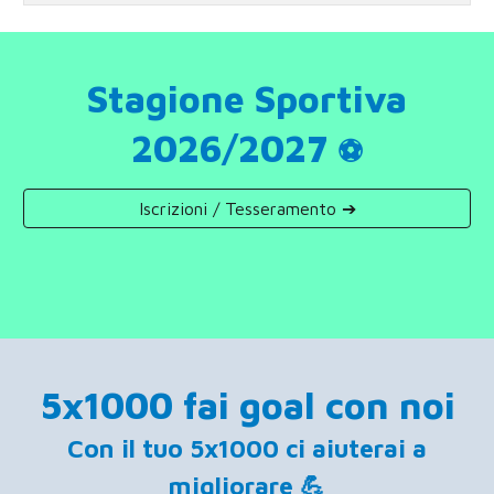
Stagione Sportiva
202
6
/202
7
⚽️
Iscrizioni / Tesseramento ➔
5x1000
fai goal con noi
Con il tuo 5x1000 ci aiuterai a
migliorare 💪